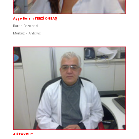
Ayşe Berrin TERZİ ONBAŞ
Berrin Eczanesi
Merkez - Antalya
Ali TAYKUT