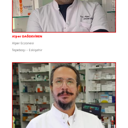
Alper DAĞDEVİREN
Alper Eczanesi
Tepebaşı - Eskişehir