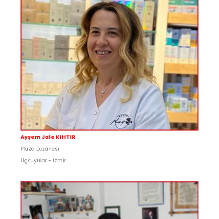
Ayşem Jale KIHTIR
Plaza Eczanesi
Üçkuyular - İzmir