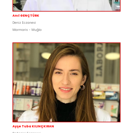
Anıl GENÇTÜRK
Deniz Eczanesi
Marmaris - Muğla
Ayşe Tuba KILINÇKIRAN