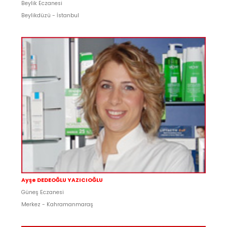
Beylik Eczanesi
Beylikdüzü - İstanbul
Ayşe DEDEOĞLU YAZICIOĞLU
Güneş Eczanesi
Merkez - Kahramanmaraş