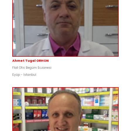
Ahmet Tugal ORHON
Flat Ofis Begüm Eczanesi
Eyüp - İstanbul