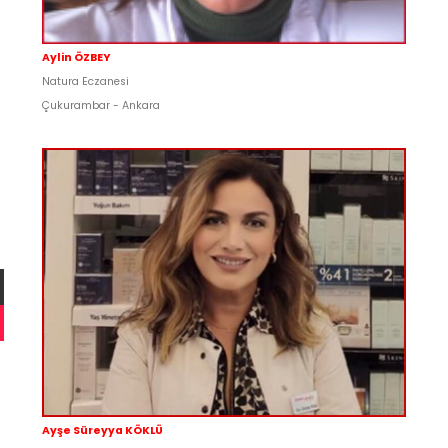
Aylin ÖZBEY
Natura Eczanesi
Çukurambar - Ankara
Ayşe Süreyya KÖKLÜ