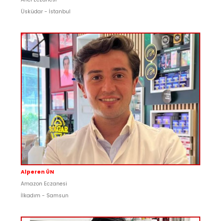
Üsküdar - İstanbul
Alperen ÜN
Amazon Eczanesi
İlkadım - Samsun