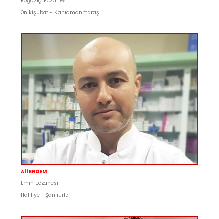
Boğaziçi Eczanesi
Onikişubat - Kahramanmaraş
Ali ERDEM
Emin Eczanesi
Haliliye - Şanlıurfa