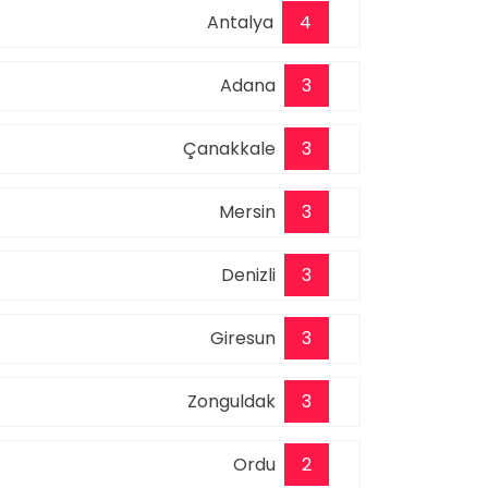
Antalya
4
Adana
3
Çanakkale
3
Mersin
3
Denizli
3
Giresun
3
Zonguldak
3
Ordu
2