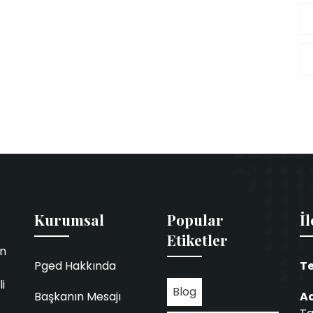
Kurumsal
Popular
İl
Etiketler
in
Pged Hakkında
Te
i
Blog
Başkanın Mesajı
Ad