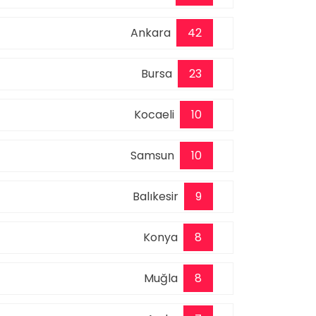
Ankara
42
Bursa
23
Kocaeli
10
Samsun
10
Balıkesir
9
Konya
8
Muğla
8