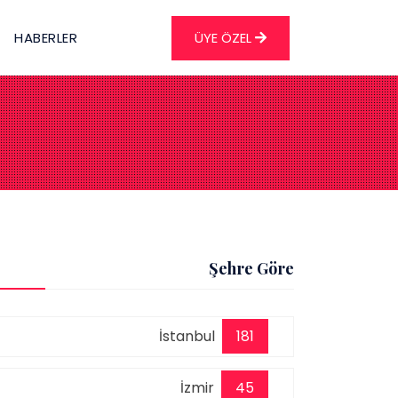
HABERLER
ÜYE ÖZEL
Şehre Göre
İstanbul
181
İzmir
45