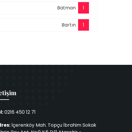
Batman
1
Bartın
1
etişim
l:
0216 450 12 71
res:
İçerenköy Mah. Topçu İbrahim Sokak