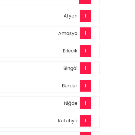
Afyon
1
Amasya
1
Bilecik
1
Bingöl
1
Burdur
1
Niğde
1
Kütahya
1