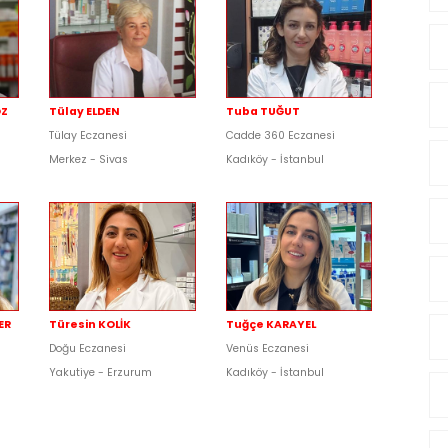
ÖZ
Tülay ELDEN
Tuba TUĞUT
Tülay Eczanesi
Cadde 360 Eczanesi
Merkez - Sivas
Kadıköy - İstanbul
ER
Türesin KOLİK
Tuğçe KARAYEL
Doğu Eczanesi
Venüs Eczanesi
Yakutiye - Erzurum
Kadıköy - İstanbul