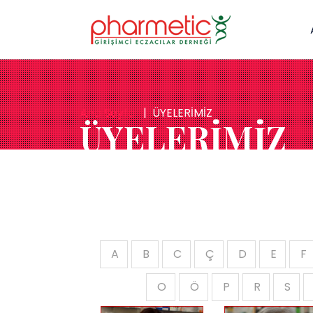
Ana Sayfa
ÜYELERİMİZ
ÜYELERİMİZ
A
B
C
Ç
D
E
F
O
Ö
P
R
S