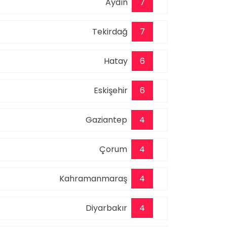
Aydın
7
Tekirdağ
7
Hatay
6
Eskişehir
6
Gaziantep
4
Çorum
4
Kahramanmaraş
4
Diyarbakır
4