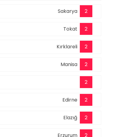
Sakarya
2
Tokat
2
Kırklareli
2
Manisa
2
2
Edirne
2
Elazığ
2
Erzurum
2