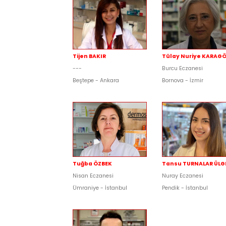
Tijen BAKIR
Tülay Nuriye KARAG
---
Burcu Eczanesi
Beştepe - Ankara
Bornova - İzmir
Tuğba ÖZBEK
Tansu TURNALAR ÜLG
Nisan Eczanesi
Nuray Eczanesi
Ümraniye - İstanbul
Pendik - İstanbul