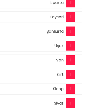
Isparta
1
Kayseri
1
Şanlıurfa
1
Uşak
1
Van
1
Siirt
1
Sinop
1
Sivas
1