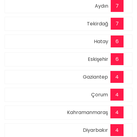
Aydın
7
Tekirdağ
7
Hatay
6
Eskişehir
6
Gaziantep
4
Çorum
4
Kahramanmaraş
4
Diyarbakır
4