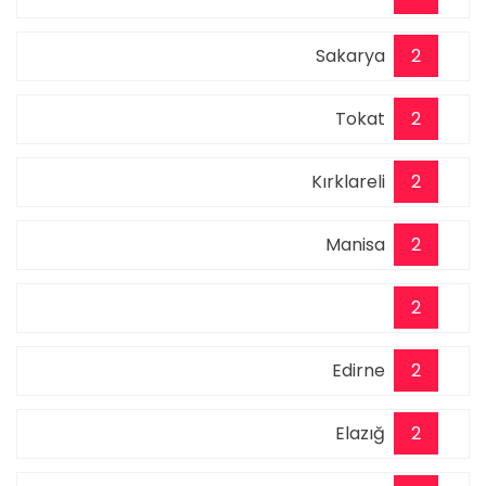
Sakarya
2
Tokat
2
Kırklareli
2
Manisa
2
2
Edirne
2
Elazığ
2