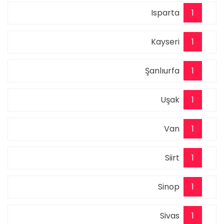
Isparta
1
Kayseri
1
Şanlıurfa
1
Uşak
1
Van
1
Siirt
1
Sinop
1
Sivas
1