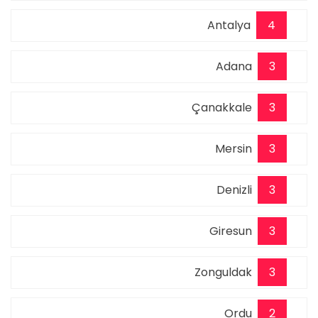
Antalya
4
Adana
3
Çanakkale
3
Mersin
3
Denizli
3
Giresun
3
Zonguldak
3
Ordu
2