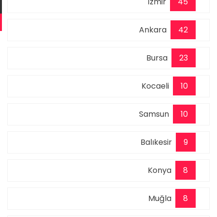
İzmir
45
Ankara
42
Bursa
23
Kocaeli
10
Samsun
10
Balıkesir
9
Konya
8
Muğla
8