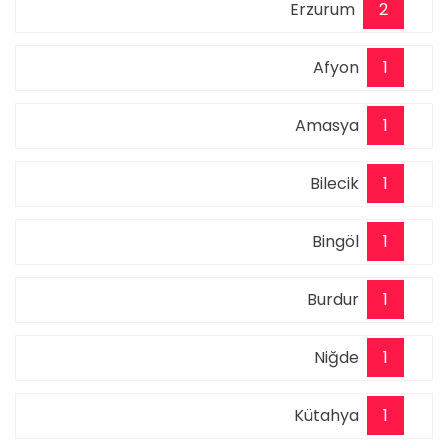
Erzurum
2
Afyon
1
Amasya
1
Bilecik
1
Bingöl
1
Burdur
1
Niğde
1
Kütahya
1