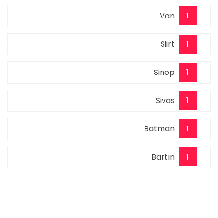
Van
1
Siirt
1
Sinop
1
Sivas
1
Batman
1
Bartın
1