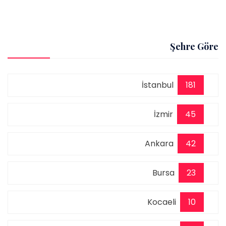
Şehre Göre
İstanbul
181
İzmir
45
Ankara
42
Bursa
23
Kocaeli
10