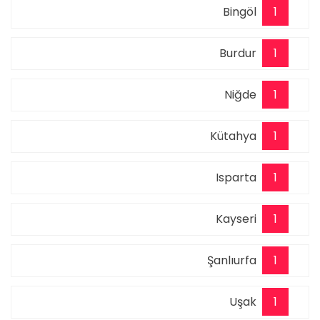
Bingöl
1
Burdur
1
Niğde
1
Kütahya
1
Isparta
1
Kayseri
1
Şanlıurfa
1
Uşak
1