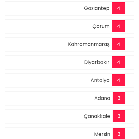
Gaziantep
4
Çorum
4
Kahramanmaraş
4
Diyarbakır
4
Antalya
4
Adana
3
Çanakkale
3
Mersin
3