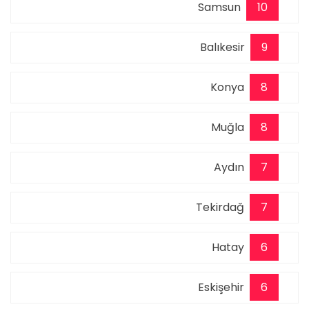
Samsun
10
Balıkesir
9
Konya
8
Muğla
8
Aydın
7
Tekirdağ
7
Hatay
6
Eskişehir
6