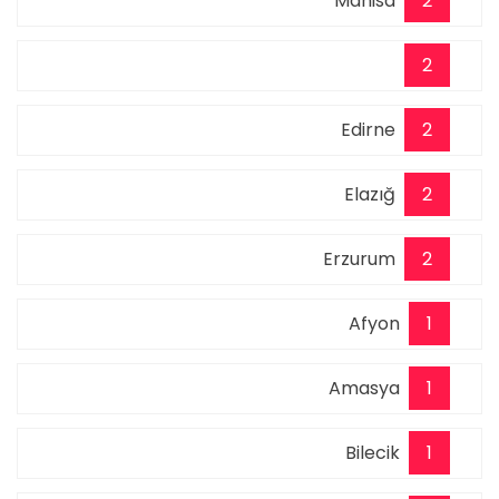
Manisa
2
2
Edirne
2
Elazığ
2
Erzurum
2
Afyon
1
Amasya
1
Bilecik
1