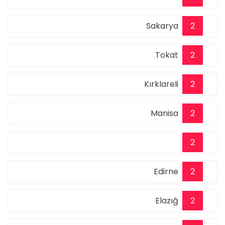
Sakarya
2
Tokat
2
Kırklareli
2
Manisa
2
2
Edirne
2
Elazığ
2