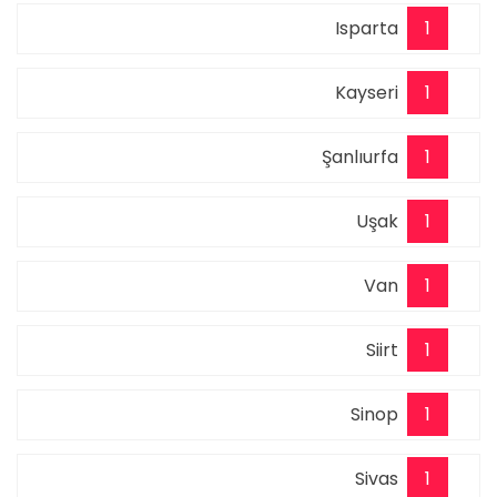
Isparta
1
Kayseri
1
Şanlıurfa
1
Uşak
1
Van
1
Siirt
1
Sinop
1
Sivas
1