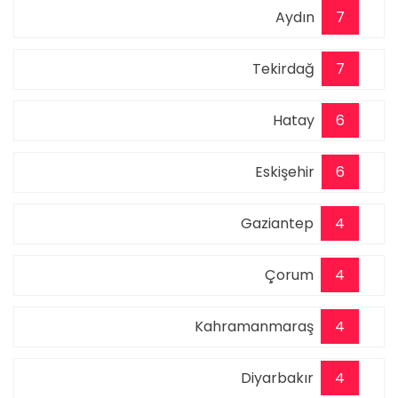
Aydın
7
Tekirdağ
7
Hatay
6
Eskişehir
6
Gaziantep
4
Çorum
4
Kahramanmaraş
4
Diyarbakır
4