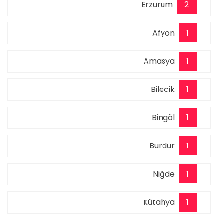
Erzurum
2
Afyon
1
Amasya
1
Bilecik
1
Bingöl
1
Burdur
1
Niğde
1
Kütahya
1