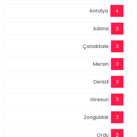
Antalya
4
Adana
3
Çanakkale
3
Mersin
3
Denizli
3
Giresun
3
Zonguldak
3
Ordu
2