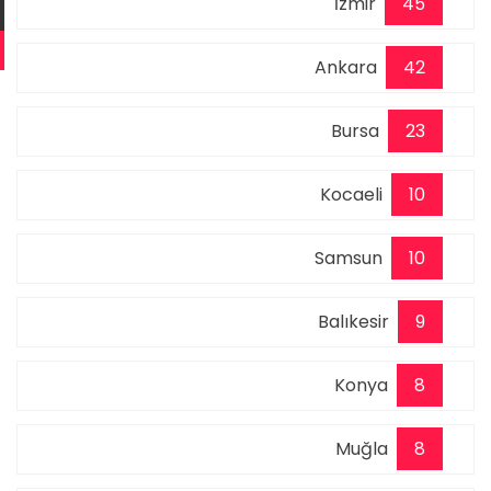
İzmir
45
Ankara
42
Bursa
23
Kocaeli
10
Samsun
10
Balıkesir
9
Konya
8
Muğla
8