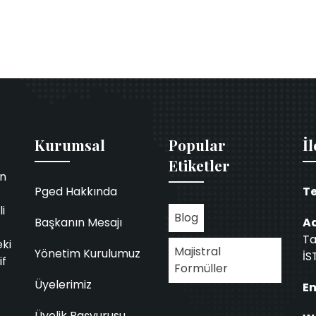
Kurumsal
Popular
İl
Etiketler
in
Pged Hakkında
Te
i
Blog
Başkanın Mesajı
Ad
Ta
eki
Majistral
Yönetim Kurulumuz
İS
if
Formüller
Üyelerimiz
Em
Üyelik Başvurusu