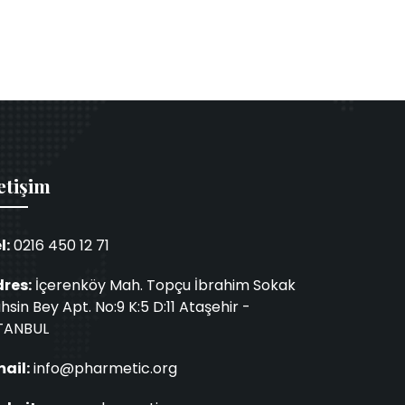
etişim
l:
0216 450 12 71
res:
İçerenköy Mah. Topçu İbrahim Sokak
hsin Bey Apt. No:9 K:5 D:11 Ataşehir -
TANBUL
ail:
info@pharmetic.org