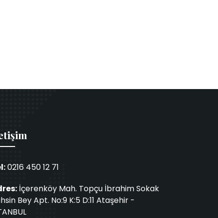
etişim
l:
0216 450 12 71
res:
İçerenköy Mah. Topçu İbrahim Sokak
hsin Bey Apt. No:9 K:5 D:11 Ataşehir -
TANBUL