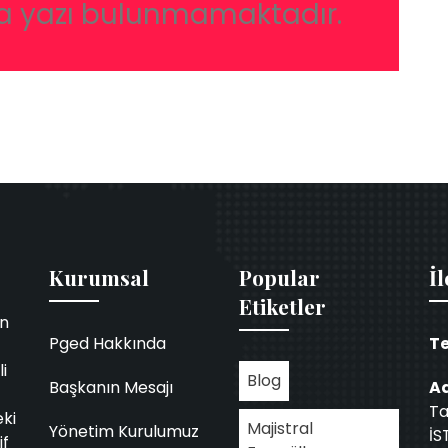
a yazı bulunmamaktadır.
Kurumsal
Popular
İl
Etiketler
in
Pged Hakkında
Te
i
Blog
Başkanın Mesajı
Ad
Ta
eki
Majistral
Yönetim Kurulumuz
İS
if