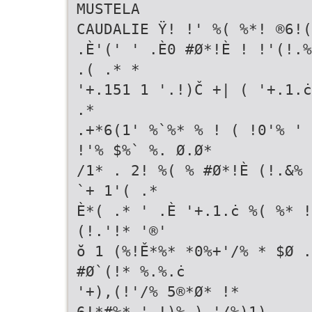
MUSTELA
CAUDALIE Ÿ! !' %( %*! ®6!(
.È'(' ' .È0 #Ø*!È ! !'(
.( .* *
'+.151 1 '.!)Č +| ( '+.1.ċ
.*
.+*6(1' %`%* % ! ( !0'% ' 
!'% $%` %. Ø.Ø*
/1* . 2! %( % #Ø*!È (!.&% 5
`+ 1'( .*
È*( .* ' .È '+.1.ċ %( %*
(!.'!* '®'
ŏ 1 (%!Ě*%* *0%+'/% * $Ø .
#Ø`(!* %.%.ċ
'+),(!'/% 5®*Ø* !*
6!*#%* '.!)% ) '/%)1)