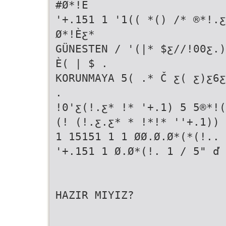
#Ø*!È
'+.151 1 '1(( *() /* ®*!.
Ø*!Èƹ*
GÜNESTEN / '(|* $ƹ//!00ƹ.
È( | $ .
KORUNMAYA 5( .* Č ƹ( ƹ)ƹ6ƹ
.
!0'ƹ(!.ƹ* !* '+.1) 5 5®*!(
(! (!.ƹ.ƹ* * !*!* ''+.1)) 
1 15151 1 1 ØØ.Ø.Ø*(*(!.. 
'+.151 1 Ø.Ø*(!. 1 / 5" ď
HAZIR MIYIZ?