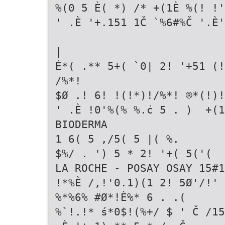
%(0 5 È( *) /* +(1È %(! !
' .È '+.151 1Č `%6#%Č '.È'
|
È*( .** 5+( `0| 2! '+51 
/%*!
$Ø .! 6! !(!*)!/%*! ®*(!)!
' .È !0'%(% %.ċ 5 . )  +(
BIODERMA
1 6( 5 ,/5( 5 |( %.
$%/ . ') 5 * 2! '+( 5('(
LA ROCHE - POSAY OSAY 15#1
!*%È /,!'0.1)(1 2! 5Ø'/!' 
%*%6% #Ø*!È%* 6 . .(
%`!.!* ś*0$!(%+/ $ ' Č /15 