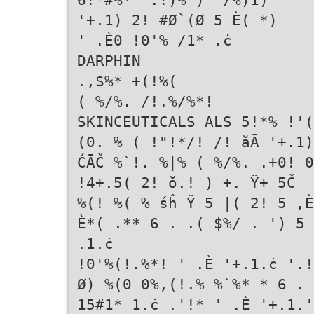
'+.1) 2! #Ø`(Ø 5 È( *)
' .È0 !0'% /1* .ċ
DARPHIN
.,$%* +(!%(
( %/%. /!.%/%*!
SKINCEUTICALS ALS 5!*% !'(
(0. % ( !"!*/! /! ăĀ '+.1)
ĆĀČ %`!. %|% ( %/%. .+0! 0
!4+.5( 2! ŏ.! ) +. Ÿ+ 5Č
%(! %( % śĥ Ÿ 5 |( 2! 5 ,
È*( .** 6 . .( $%/ . ') 
.1.ċ
!0'%(!.%*! ' .È '+.1.ċ '.
Ø) %(0 0%,(!.% %`%* * 6 . 
15#1* 1.ċ .'!* ' .È '+.1.