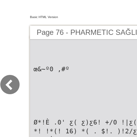
Basic HTML Version
Page 76 - PHARMETIC SAĞLI
œ&~º0 ,#º
Ø*!È .0' ƹ( ƹ)ƹ6! +/0 !|ƹ
*! !*(! 16) *( . $!. )!2/ƹ