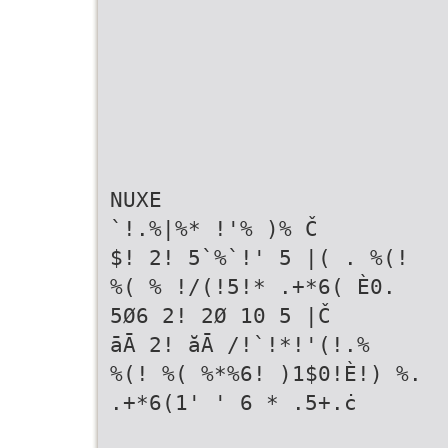
NUXE
`!.%|%* !'% )% Č
$! 2! 5`%`!' 5 |( . %(!
%( % !/(!5!* .+*6( È0. 
5Ø6 2! 2Ø 10 5 |Č
āĀ 2! ăĀ /!`!*!'(!.%
%(! %( %*%6! )1$0!È!) %.
.+*6(1' ' 6 * .5+.ċ