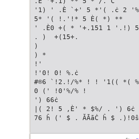
.È '+.1) ** 5 * /. Č
'1) ' .È `+' 5 *'( .ċ 2 
5* '( !.'!* 5 È( *) **
' .È0 +( * '+.151 1 '.!) 
. )  +(15+.
)
) *
!'
!'0! 0! %.ċ
#®6 `!2.!/%* ! ! '1(( *( 
0 (' !0'%/% !
') 66ċ
|( 2! 5 ,È' * $%/ . ') 6ċ
76 ĥ (' $ . ĂĀāĊ ĥ $ .)!0ŝ