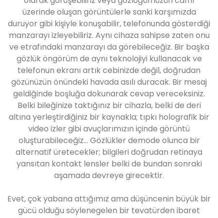
olarak görüşebiliriz veya gözlüğümüzün camı
üzerinde oluşan görüntülerle sanki karşımızda
duruyor gibi kişiyle konuşabilir, telefonunda gösterdiği
manzarayı izleyebiliriz. Aynı cihaza sahipse zaten onu
ve etrafındaki manzarayı da görebileceğiz. Bir başka
gözlük öngörüm de aynı teknolojiyi kullanacak ve
telefonun ekranı artık cebinizde değil, doğrudan
gözünüzün önündeki havada asılı duracak. Bir mesaj
geldiğinde boşluğa dokunarak cevap vereceksiniz.
Belki bileğinize taktığınız bir cihazla, belki de deri
altına yerleştirdiğiniz bir kaynakla; tıpkı holografik bir
video izler gibi avuçlarımızın içinde görüntü
oluşturabileceğiz... Gözlükler demode olunca bir
alternatif üretecekler; bilgileri doğrudan retinaya
yansıtan kontakt lensler belki de bundan sonraki
aşamada devreye girecektir.
Evet, çok yabana attığımız ama düşüncenin büyük bir
gücü olduğu söylenegelen bir tevatürden ibaret