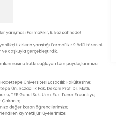
fikir yarışması FarmaFikir, 9. kez sahnede!
nilikçi fikirlerin yarıştığı FarmaFikir 9 ödül törenini,
 ve coşkuyla gerçekleştirdik.
amlanmasına katkı sağlayan tüm paydaşlarımıza
n Hacettepe Üniversitesi Eczacılık Fakültesi’ne;
tepe Üni. Eczacılık Fak. Dekanı Prof. Dr. Mutlu
er’e, TEB Genel Sek. Uzm. Ecz. Taner Ercanlı’ya,
t Çakan’a;
mamıza değer katan öğrencilerimize;
lendiren kıymetli jüri üyelerimize;