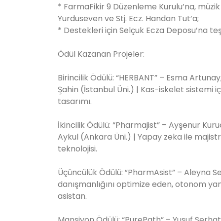
* FarmaFikir 9 Düzenleme Kurulu’na, müzik
Yurduseven ve Stj. Ecz. Handan Tut’a;
* Destekleri için Selçuk Ecza Deposu’na teş
Ödül Kazanan Projeler:
Birincilik Ödülü: “HERBANT” – Esma Artuna
Şahin (İstanbul Üni.) | Kas-iskelet sistemi için
tasarımı.
İkincilik Ödülü: “Pharmajist” – Ayşenur Kur
Aykul (Ankara Üni.) | Yapay zeka ile majistr
teknolojisi.
Üçüncülük Ödülü: ”PharmAsist” – Aleyna Se
danışmanlığını optimize eden, otonom yanıt
asistan.
Mansiyon Ödülü: “PurePath” – Yusuf Serha