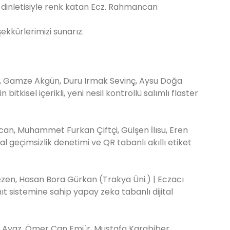
 dinletisiyle renk katan Ecz. Rahmancan
ekkürlerimizi sunarız.
y, Gamze Akgün, Duru Irmak Sevinç, Aysu Doğa
 bitkisel içerikli, yeni nesil kontrollü salımlı flaster
ucan, Muhammet Furkan Çiftçi, Gülşen İlısu, Eren
al geçimsizlik denetimi ve QR tabanlı akıllı etiket
zen, Hasan Bora Gürkan (Trakya Üni.) | Eczacı
 sistemine sahip yapay zeka tabanlı dijital
t Ayaz, Ömer Can Emür, Mustafa Karabiber