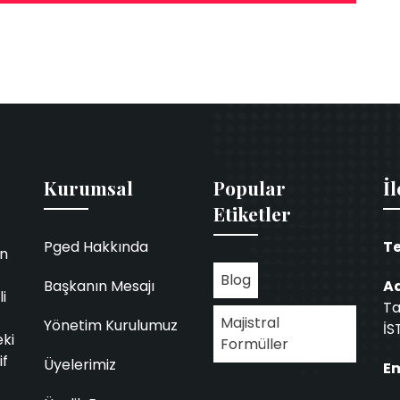
Kurumsal
Popular
İl
Etiketler
Pged Hakkında
Te
in
Blog
Başkanın Mesajı
Ad
i
Ta
Majistral
Yönetim Kurulumuz
İS
eki
Formüller
if
Üyelerimiz
Em