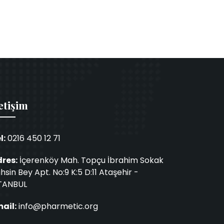
etişim
l:
0216 450 12 71
res:
İçerenköy Mah. Topçu İbrahim Sokak
hsin Bey Apt. No:9 K:5 D:11 Ataşehir -
TANBUL
ail:
info@pharmetic.org